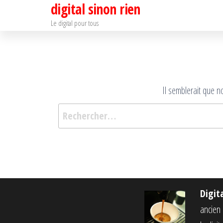
digital sinon rien
Passer
ce
Le digital pour tous
contenu
Il semblerait que 
Digit
ancien c