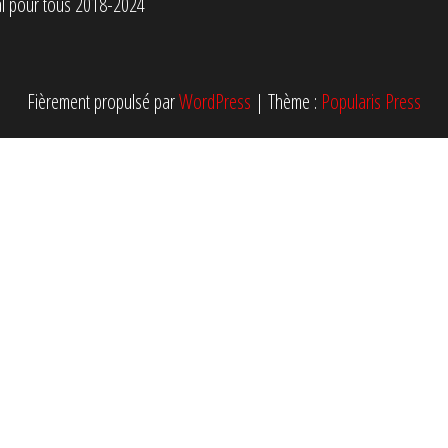
tal pour tous 2018-2024
Fièrement propulsé par
WordPress
|
Thème :
Popularis Press