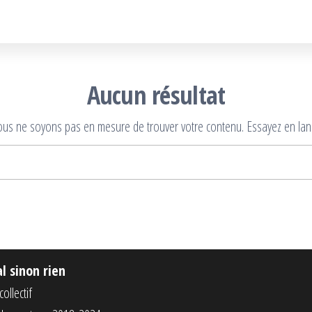
Aucun résultat
nous ne soyons pas en mesure de trouver votre contenu. Essayez en lan
Rechercher :
al sinon rien
ollectif