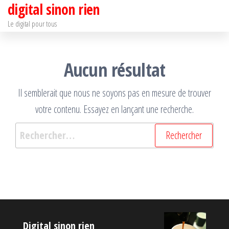
digital sinon rien
Passer
ce
Le digital pour tous
contenu
Aucun résultat
Il semblerait que nous ne soyons pas en mesure de trouver
votre contenu. Essayez en lançant une recherche.
Rechercher :
Digital sinon rien