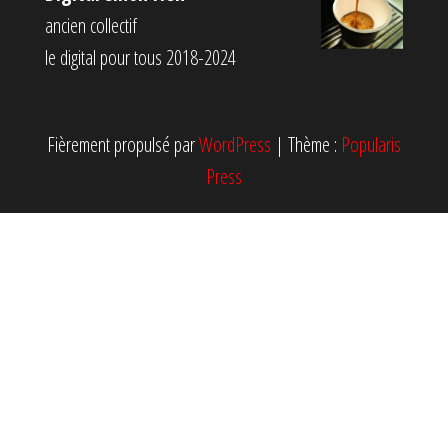
ancien collectif
le digital pour tous 2018-2024
Fièrement propulsé par
WordPress
|
Thème :
Popularis
Press