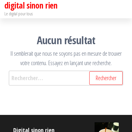
digital sinon rien
Passer
ce
Le digital pour tous
contenu
Aucun résultat
Il semblerait que nous ne soyons pas en mesure de trouver
votre contenu. Essayez en lançant une recherche.
Rechercher :
Digital sinon rien