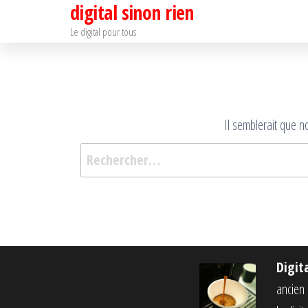
digital sinon rien
Passer
ce
Le digital pour tous
contenu
Il semblerait que 
Digit
ancien c