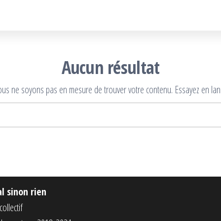
Aucun résultat
nous ne soyons pas en mesure de trouver votre contenu. Essayez en lan
Rechercher :
al sinon rien
ollectif