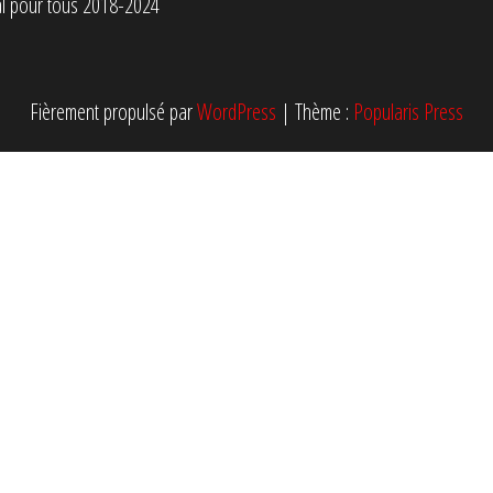
tal pour tous 2018-2024
Fièrement propulsé par
WordPress
|
Thème :
Popularis Press