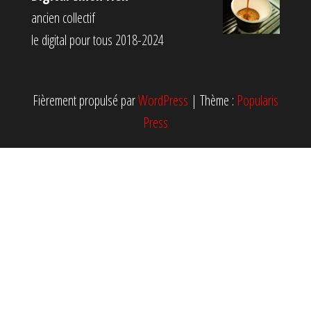
ancien collectif
le digital pour tous 2018-2024
Fièrement propulsé par
WordPress
|
Thème :
Popularis
Press