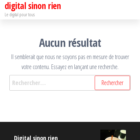
digital sinon rien
Passer
ce
Le digital pour tous
contenu
Aucun résultat
Il semblerait que nous ne soyons pas en mesure de trouver
votre contenu. Essayez en lançant une recherche.
Rechercher :
Digital sinon rien