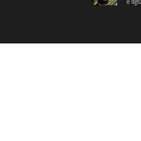
le digi