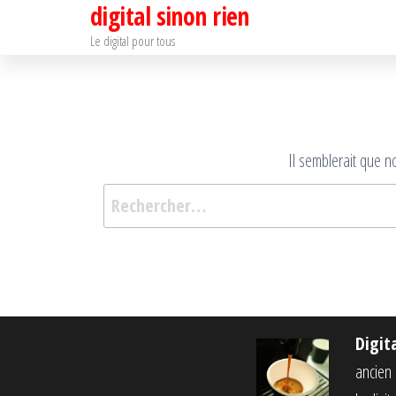
digital sinon rien
Passer
ce
Le digital pour tous
contenu
Il semblerait que 
Digit
ancien c