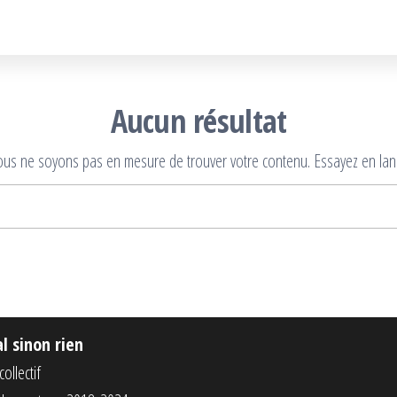
Aucun résultat
nous ne soyons pas en mesure de trouver votre contenu. Essayez en lan
Rechercher :
al sinon rien
ollectif