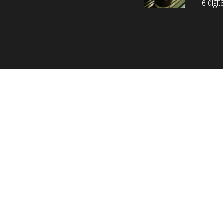
le digi