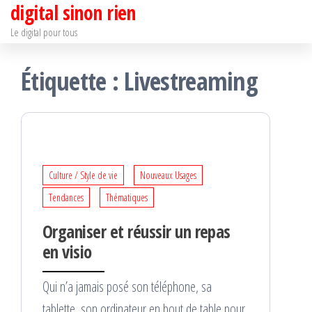
digital sinon rien
Passer
ce
Le digital pour tous
contenu
Étiquette :
Livestreaming
Culture / Style de vie
Nouveaux Usages
Tendances
Thématiques
Organiser et réussir un repas
en visio
Qui n’a jamais posé son téléphone, sa
tablette, son ordinateur en bout de table pour