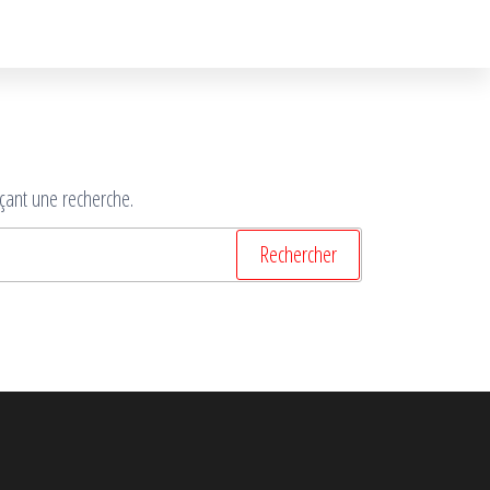
çant une recherche.