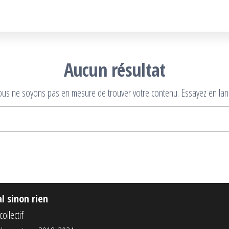
Aucun résultat
nous ne soyons pas en mesure de trouver votre contenu. Essayez en lan
Rechercher :
al sinon rien
ollectif