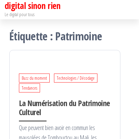
digital sinon rien
Passer
ce
Le digital pour tous
contenu
Étiquette :
Patrimoine
Buzz du moment
Technologies / Décodage
Tendances
La Numérisation du Patrimoine
Culturel
Que peuvent bien avoir en commun les
mausolées de Tombouctou au Mali, les