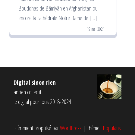
Bouddhas de Bâmiyân en Afghanistan ou
encore la cathédrale Notre Dame de […]
19 mai 2021
Digital sinon rien
ancien collectif
le digital pour tous 2018-2024
Fièrement propulsé par
WordPress
|
Thème :
Popularis