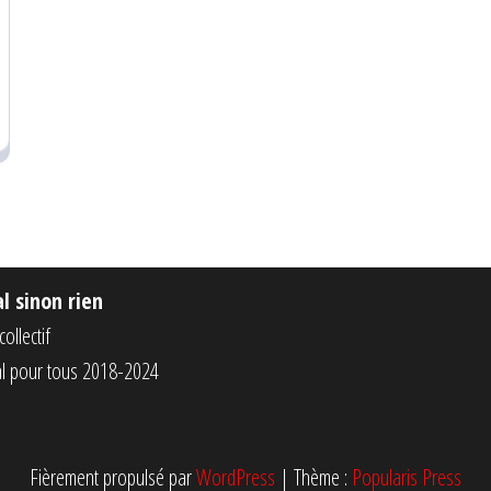
al sinon rien
ollectif
tal pour tous 2018-2024
Fièrement propulsé par
WordPress
|
Thème :
Popularis Press