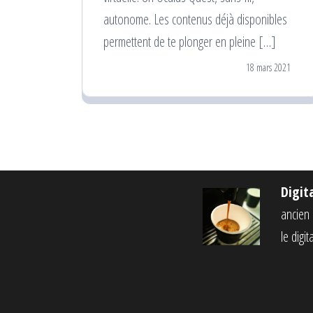
autonome. Les contenus déjà disponibles
permettent de te plonger en pleine […]
18 mars 2021
Digit
ancien c
le digi