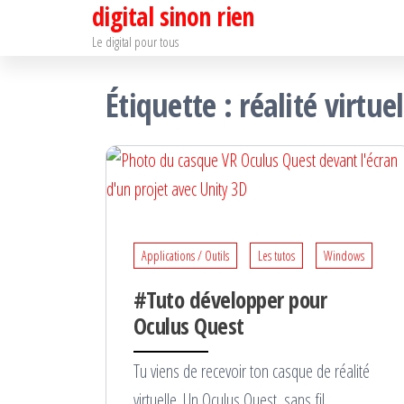
digital sinon rien
Passer
ce
Le digital pour tous
contenu
Étiquette :
réalité virtuel
Applications / Outils
Les tutos
Windows
#Tuto développer pour
Oculus Quest
Tu viens de recevoir ton casque de réalité
virtuelle. Un Oculus Quest, sans fil,