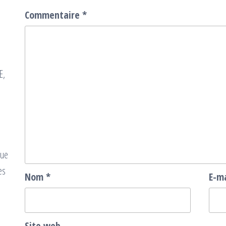
Commentaire
*
n
E,
que
es
Nom
*
E-m
Site web