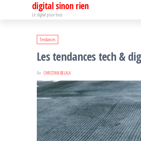
digital sinon rien
Passer
ce
Le digital pour tous
contenu
Tendances
Les tendances tech & dig
Par
CHRISTIAN BELALA