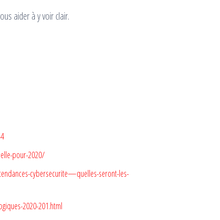
us aider à y voir clair.
44
nnelle-pour-2020/
tendances-cybersecurite—quelles-seront-les-
ogiques-2020-201.html