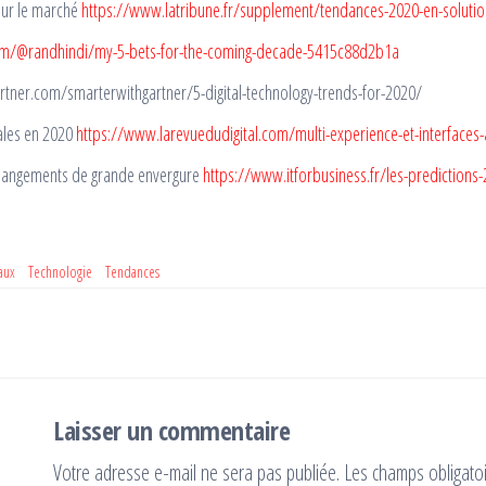
sur le marché
https://www.latribune.fr/supplement/tendances-2020-en-solution
m/@randhindi/my-5-bets-for-the-coming-decade-5415c88d2b1a
artner.com/smarterwithgartner/5-digital-technology-trends-for-2020/
tales en 2020
https://www.larevuedudigital.com/multi-experience-et-interfaces-
 changements de grande envergure
https://www.itforbusiness.fr/les-predictions
aux
Technologie
Tendances
Laisser un commentaire
Votre adresse e-mail ne sera pas publiée.
Les champs obligato