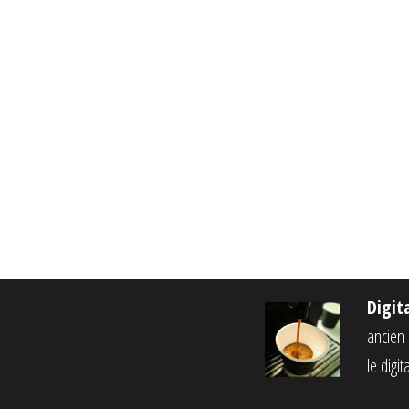
Digit
ancien c
le digi