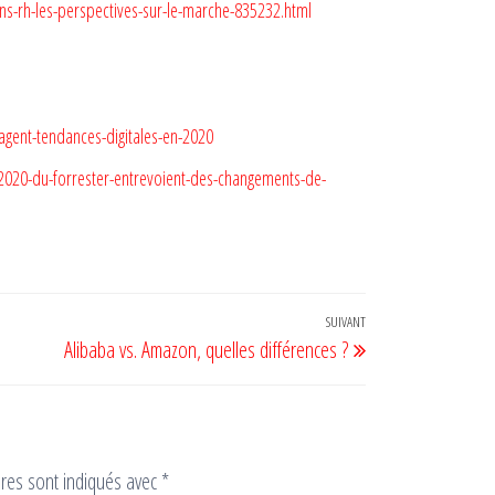
s-rh-les-perspectives-sur-le-marche-835232.html
agent-tendances-digitales-en-2020
-2020-du-forrester-entrevoient-des-changements-de-
SUIVANT
Article
Alibaba vs. Amazon, quelles différences ?
suivant
ires sont indiqués avec
*