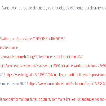
. Sans avoir de boule de cristal, voici quelques éléments qui devraient vo
//twitter.com/ppc/status/1209005614107701250
wiki/Tendance_
.agorapulse.com/fr/blog/10-tendances-social-media-en-2020
e.co/profile/caseynewton/issues/your-2020-social-network-predictions-2169
020 ?
https://siecledigital.fr/2019/11/04/intelligence-artificielle-etude-previsio
es majeures en 2020 ?
https://www.journaldunet.com/solutions/expert/72334/
lemondeinformatique.fr/les-dossiers/sommaire-lire-les-10-tendances-technol