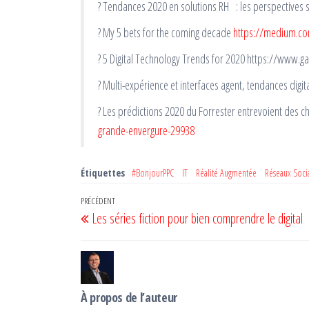
? Tendances 2020 en solutions RH : les perspectives 
? My 5 bets for the coming decade
https://medium.co
? 5 Digital Technology Trends for 2020 https://www.g
? Multi-expérience et interfaces agent, tendances digi
? Les prédictions 2020 du Forrester entrevoient des
grande-envergure-29938
Étiquettes
#BonjourPPC
IT
Réalité Augmentée
Réseaux Soci
Navigation
Article
PRÉCÉDENT
Les séries fiction pour bien comprendre le digital
de
précédent
l’article
À propos de l’auteur