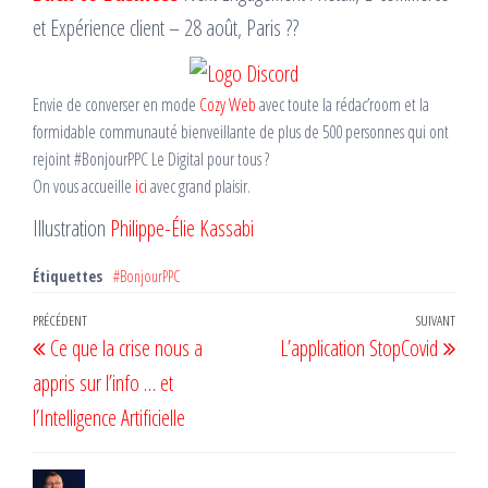
et Expérience client – 28 août, Paris ??
Envie de converser en mode
Cozy Web
avec toute la rédac’room et la
formidable communauté bienveillante de plus de 500 personnes qui ont
rejoint #BonjourPPC Le Digital pour tous ?
On vous accueille
ici
avec grand plaisir.
Illustration
Philippe-Élie Kassabi
Étiquettes
#BonjourPPC
Navigation
Article
PRÉCÉDENT
SUIVANT
Artic
Ce que la crise nous a
L’application StopCovid
de
précédent
suiv
appris sur l’info … et
l’article
l’Intelligence Artificielle