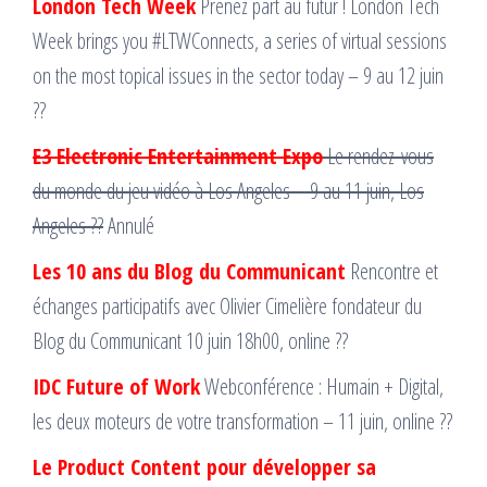
London Tech Week
Prenez part au futur ! London Tech
Week brings you #LTWConnects, a series of virtual sessions
on the most topical issues in the sector today – 9 au 12 juin
??
E3 Electronic Entertainment Expo
Le rendez-vous
du monde du jeu vidéo à Los Angeles – 9 au 11 juin, Los
Angeles ??
Annulé
Les 10 ans du Blog du Communicant
Rencontre et
échanges participatifs avec Olivier Cimelière fondateur du
Blog du Communicant 10 juin 18h00, online ??
IDC Future of Work
Webconférence : Humain + Digital,
les deux moteurs de votre transformation – 11 juin, online ??
Le Product Content pour développer sa