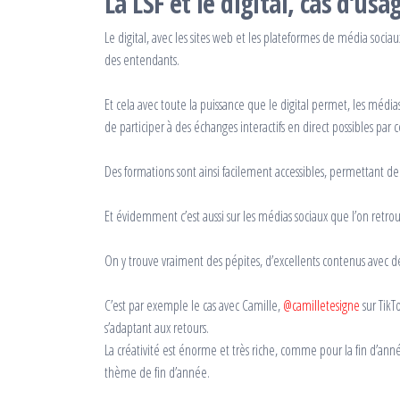
La LSF et le digital, cas d’us
Le digital, avec les sites web et les plateformes de média sociau
des entendants.
Et cela avec toute la puissance que le digital permet, les média
de participer à des échanges interactifs en direct possibles par 
Des formations sont ainsi facilement accessibles, permettant d
Et évidemment c’est aussi sur les médias sociaux que l’on retrou
On y trouve vraiment des pépites, d’excellents contenus avec de
C’est par exemple le cas avec Camille,
@camilletesigne
sur TikT
s’adaptant aux retours.
La créativité est énorme et très riche, comme pour la fin d’a
thème de fin d’année.