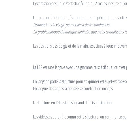
L’expression gestuelle s’effectue à une ou 2 mains, c’est ce qu’o
Une complémentarité très importante qui permet entre autres de
l’expression du visage permet ainsi de les différencier.
La problématique du masque sanitaire que nous connaissons to
Les positions des doigts et de la main, associées à leurs mouve
La LSF est une langue avec une grammaire spécifique, ce n’est 
En langage parlé la structure pour s’exprimer est sujet+verbe
En langue des signes la pensée se construit en images.
La structure en LSF est ainsi quand+lieu+sujet+action.
Les vidéastes auront reconnu cette structure, on commence par s