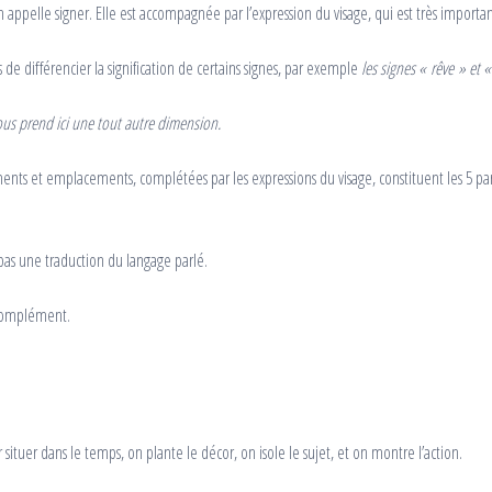
n appelle signer. Elle est accompagnée par l’expression du visage, qui est très important
 différencier la signification de certains signes, par exemple
les signes « rêve » et
us prend ici une tout autre dimension.
ments et emplacements, complétées par les expressions du visage, constituent les 5 pa
pas une traduction du langage parlé.
+complément.
ituer dans le temps, on plante le décor, on isole le sujet, et on montre l’action.