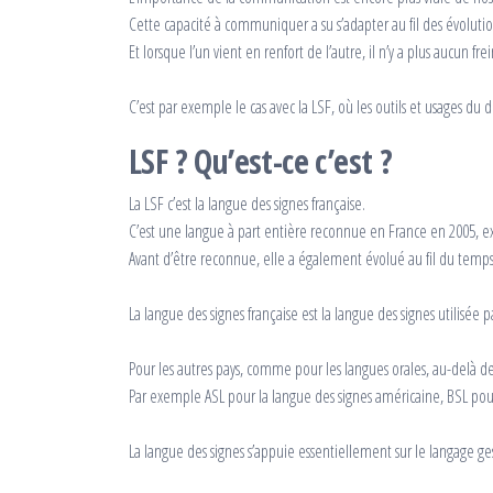
Cette capacité à communiquer a su s’adapter au fil des évoluti
Et lorsque l’un vient en renfort de l’autre, il n’y a plus aucun 
C’est par exemple le cas avec la LSF, où les outils et usages du 
LSF ? Qu’est-ce c’est ?
La LSF c’est la langue des signes française.
C’est une langue à part entière reconnue en France en 2005, ex
Avant d’être reconnue, elle a également évolué au fil du temps
La langue des signes française est la langue des signes utilisée
Pour les autres pays, comme pour les langues orales, au-delà de l
Par exemple ASL pour la langue des signes américaine, BSL pou
La langue des signes s’appuie essentiellement sur le langage g