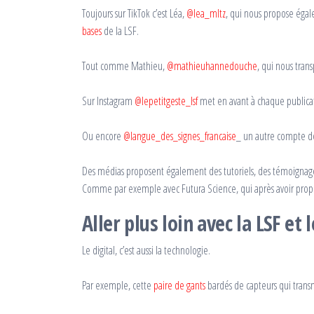
Toujours sur TikTok c’est Léa,
@lea_mltz
, qui nous propose égal
bases
de la LSF.
Tout comme Mathieu,
@mathieuhannedouche
, qui nous tran
Sur Instagram
@lepetitgeste_lsf
met en avant à chaque publicati
Ou encore
@langue_des_signes_francaise
_ un autre compte de 
Des médias proposent également des tutoriels, des témoigna
Comme par exemple avec Futura Science, qui après avoir propo
Aller plus loin avec la LSF et l
Le digital, c’est aussi la technologie.
Par exemple, cette
paire de gants
bardés de capteurs qui transm