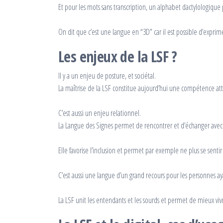
Et pour les mots sans transcription, un alphabet dactylologique 
On dit que c’est une langue en “3D” car il est possible d’expri
Les enjeux de la LSF ?
Il y a un enjeu de posture, et sociétal.
La maîtrise de la LSF constitue aujourd’hui une compétence att
C’est aussi un enjeu relationnel.
La Langue des Signes permet de rencontrer et d’échanger avec
Elle favorise l’inclusion et permet par exemple ne plus se senti
C’est aussi une langue d’un grand recours pour les personnes aya
La LSF unit les entendants et les sourds et permet de mieux vi