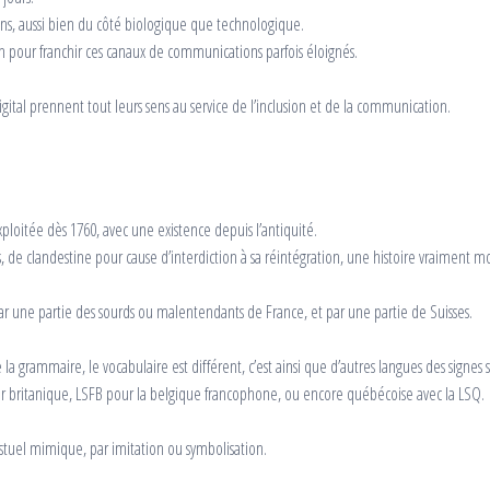
ons, aussi bien du côté biologique que technologique.
frein pour franchir ces canaux de communications parfois éloignés.
digital prennent tout leurs sens au service de l’inclusion et de la communication.
ploitée dès 1760, avec une existence depuis l’antiquité.
, de clandestine pour cause d’interdiction à sa réintégration, une histoire vraiment
 par une partie des sourds ou malentendants de France, et par une partie de Suisses.
a grammaire, le vocabulaire est différent, c’est ainsi que d’autres langues des signes s
r britanique, LSFB pour la belgique francophone, ou encore québécoise avec la LSQ.
estuel mimique, par imitation ou symbolisation.