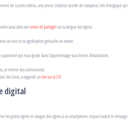
ement de courtes vidéos, une jeune créatrice sourde de naissance, très énergique qui
sporte aussi dans son
envie de partager
sur la langue des signes.
on un mot et sa signification gestuelle en dessin.
passionné qui nous guide dans l’apprentissage sous forme d’illustrations.
ges, et même des événements.
sé des tutos, a organisé un
live sur la LSF
.
e digital
et les gestes signés en langue des signes à un smartphone, lequel traduit le message 