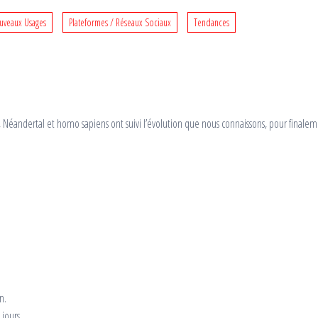
uveaux Usages
Plateformes / Réseaux Sociaux
Tendances
 ans, Néandertal et homo sapiens ont suivi l’évolution que nous connaissons, pour final
n.
jours.