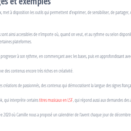
ages et exemples
x, met à disposition les outils qui permettent d’exprimer, de sensibiliser, de partager,
s sont ainsi accessibles de n’importe où, quand on veut, et au rythme ou selon disponib
certaines plateformes.
e progresser à son rythme, en commençant avec les bases, puis en approfondissant ave
ve des contenus encore très riches en créativité.
s créations de passionnés, des contenus qui démocratisent la langue des signes français
ok, qui interprète certains
titres musicaux en LSF
, qui répond aussi aux demandes des
nnée 2020 où Camille nous a proposé un calendrier de l’avent chaque jour de décembre