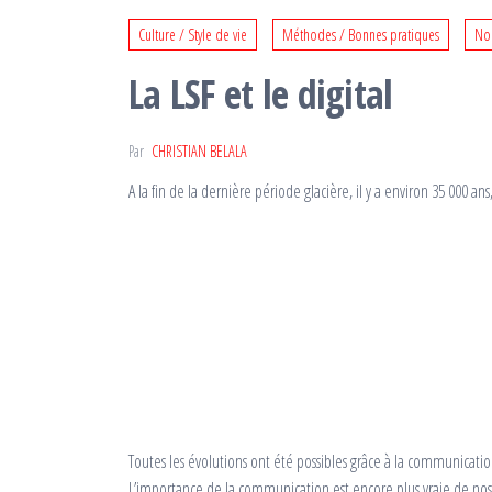
Culture / Style de vie
Méthodes / Bonnes pratiques
No
La LSF et le digital
Par
CHRISTIAN BELALA
A la fin de la dernière période glacière, il y a environ 35 000
Toutes les évolutions ont été possibles grâce à la communicatio
L’importance de la communication est encore plus vraie de nos 